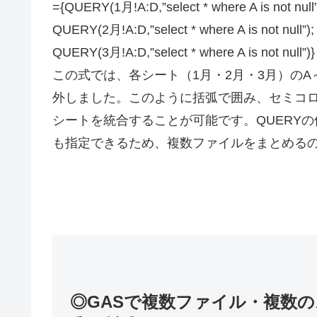
={QUERY(1月!A:D,”select * where A is not null”
QUERY(2月!A:D,”select * where A is not null”);
QUERY(3月!A:D,”select * where A is not null”)}
この式では、各シート（1月・2月・3月）のA
外しました。このように括弧で囲み、セミコロン
シートを統合することが可能です。QUERY
も指定できるため、複数ファイルをまとめる
◎GASで複数ファイル・複数