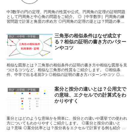
中3数学の円の定理、円周角の性質や公式、円周角の定理の証明問題
として円周角と中心角の問題をご紹介。 ◎［中学数学］円周角の練
習問題で計算と角度の求め方 ◎円周角の定理の逆とは？問題の事例
（中学や受験でもよく出る） ◎円周角の問題の応用：円周角の利用
三角形の相似条件はなぜ成立す
学び 小学校・中学校・高校・大学 受験情報
る？相似の証明の書き方のパター
ンやコツ
相似な図形とは？三角形の相似条件の証明の書き方や相似な図形を見
つけるコツなど、相似な三角形の性質をご紹介します。 ◎相似条
件、中学で出る名前3つ ◎相似の証明の書き方パターンやコツ ◎相
似の利用｜縮図・池・アイスクリームなど日常生活での事例
案分と按分の違いとは？公用文で
学び 小学校・中学校・高校・大学 受験情報
の意味、エクセルでの計算式をわ
かりやすく
案分とはどのような意味かを簡単に、按分との違いや選挙での使われ
方についてもわかりやすくご紹介します。 ◎案分と按分の違いと
は？意味 ◎案分比率とは？按分表をエクセルで計算する例も紹介 ◎
案分の計算方法を簡単に｜衆議院選挙・参議院選挙での例とやり方