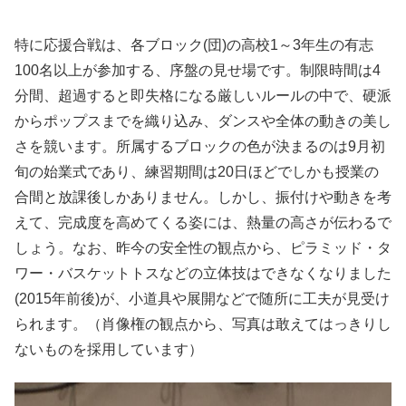
特に応援合戦は、各ブロック(団)の高校1～3年生の有志
100名以上が参加する、序盤の見せ場です。制限時間は4
分間、超過すると即失格になる厳しいルールの中で、硬派
からポップスまでを織り込み、ダンスや全体の動きの美し
さを競います。所属するブロックの色が決まるのは9月初
旬の始業式であり、練習期間は20日ほどでしかも授業の
合間と放課後しかありません。しかし、振付けや動きを考
えて、完成度を高めてくる姿には、熱量の高さが伝わるで
しょう。なお、昨今の安全性の観点から、ピラミッド・タ
ワー・バスケットトスなどの立体技はできなくなりました
(2015年前後)が、小道具や展開などで随所に工夫が見受け
られます。（肖像権の観点から、写真は敢えてはっきりし
ないものを採用しています）