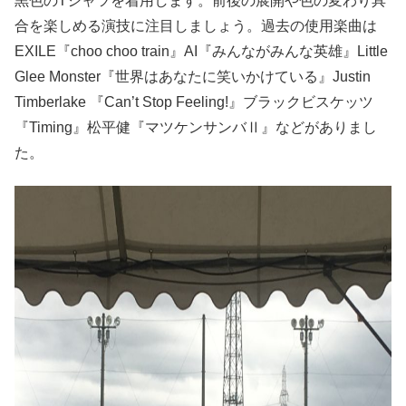
黒色のTシャツを着用します。前後の展開や色の変わり具
合を楽しめる演技に注目しましょう。過去の使用楽曲は
EXILE『choo choo train』AI『みんながみんな英雄』Little
Glee Monster『世界はあなたに笑いかけている』Justin
Timberlake 『Can’t Stop Feeling!』ブラックビスケッツ
『Timing』松平健『マツケンサンバⅡ』などがありまし
た。