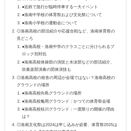
●近鉄で急行が臨時停車する一大イベント
●洛南中学校の体育祭および文化祭について
●洛南小学校の運動会について
◎洛南高校の部活紹介や応援合戦など、洛南体育祭の
見どころ
●洛南高校・洛南中学のクラスごとに分けられるブ
ロック別対抗
●洛南高校体操部の演技と水泳部などの部活紹介、
吹奏楽部演奏の団体演技も
◎洛南高校の校舎の周辺が会場ではない？洛南高校の
グラウンドの場所
●洛南高校向島グラウンドの場所
●洛南高校亀岡グラウンド：かつての体育祭会場
●洛南高校桂川グラウンド：一度限りの開催の理由
は？
◎洛南文化祭は2024は申し込みが必要、体育祭2025は