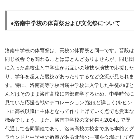
●洛南中学校の体育祭および文化祭について
洛南中学校の体育祭は、高校の体育祭と同一です。普段は
同じ校舎でも関わることはほとんどありませんが、同じ団
に入った高校生と中学生がお互いの競技や演技で応援した
り、学年を超えた競技があったりするなど交流が見られま
す。特に、洛南高等学校附属中学校に入学した生徒のほと
んどはそのまま洛南高校に内部進学するため、中学時代に
見ていた応援合戦やデコレーション(後ほど詳しく)をヒン
トに高校以降に主体となって作り上げていく点でも貴重な
機会でしょう。また、洛南中学校の文化祭も2024まで歴
代通して合同開催であり、洛南高校の校舎である本館とグ
ラウンドと中学校の教室がある北館の一部を会場にして行