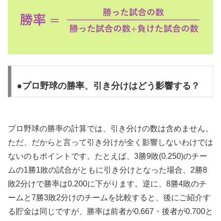
●プロ野球の勝率、引き分けはどう影響する？
プロ野球の勝率の計算では、引き分けの数は含めません。
ただ、だからと言って引き分けが全く影響しないわけでは
ないのもポイントです。たとえば、3勝9敗(0.250)のチー
ムの1勝1敗の試合がともに引き分けとなった場合、2勝8
敗2分けで勝率は0.200に下がります。逆に、8勝4敗のチ
ームと7勝3敗2分けのチームを比較すると、後にご紹介す
る貯金は同じですが、勝率は前者が0.667・後者が0.700と