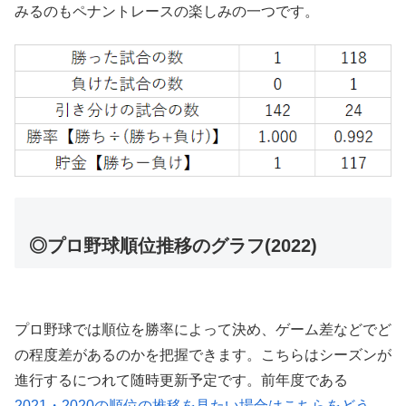
みるのもペナントレースの楽しみの一つです。
◎プロ野球順位推移のグラフ(2022)
プロ野球では順位を勝率によって決め、ゲーム差などでど
の程度差があるのかを把握できます。こちらはシーズンが
進行するにつれて随時更新予定です。前年度である
2021・2020の順位の推移を見たい場合はこちらをどう