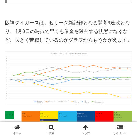
阪神タイガースは、セリーグ新記録となる開幕9連敗とな
り、4月8日の時点で早くも借金を独占する状態になるな
ど、大きく苦戦しているのがグラフからもうかがえます。
ホーム
検索
トップ
サイドバー