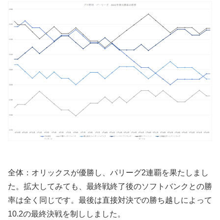
全体：オリックスが優勝し、パリーグ2連覇を果たしまし
た。拡大してみても、最終戦終了後のソフトバンクとの勝
率は全く同じです。最後は直接対決での勝ち越しによって
10.2の最終決戦を制ししました。