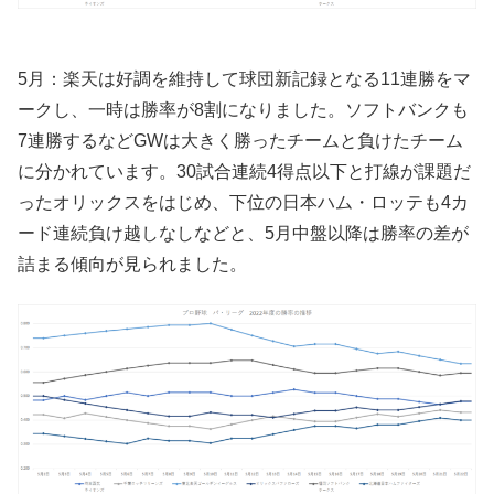
5月：楽天は好調を維持して球団新記録となる11連勝をマ
ークし、一時は勝率が8割になりました。ソフトバンクも
7連勝するなどGWは大きく勝ったチームと負けたチーム
に分かれています。30試合連続4得点以下と打線が課題だ
ったオリックスをはじめ、下位の日本ハム・ロッテも4カ
ード連続負け越しなしなどと、5月中盤以降は勝率の差が
詰まる傾向が見られました。