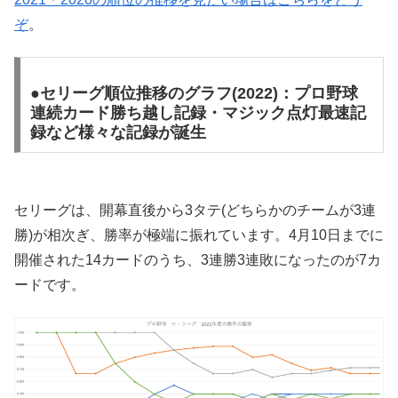
ぞ
。
●セリーグ順位推移のグラフ(2022)：プロ野球
連続カード勝ち越し記録・マジック点灯最速記
録など様々な記録が誕生
セリーグは、開幕直後から3タテ(どちらかのチームが3連
勝)が相次ぎ、勝率が極端に振れています。4月10日までに
開催された14カードのうち、3連勝3連敗になったのが7カ
ードです。