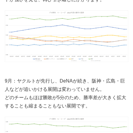
9月：ヤクルトが先行し、DeNAが続き、阪神・広島・巨
人などが追いかける展開は変わっていません。
どのチームもほぼ勝敗が5分のため、勝率差が大きく拡大
することも縮まることもない展開です。