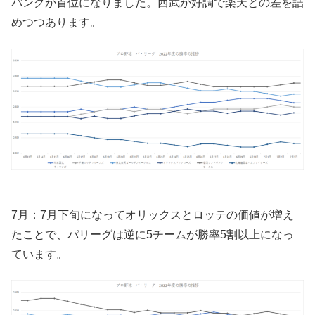
バンクが首位になりました。西武が好調で楽天との差を詰
めつつあります。
7月：7月下旬になってオリックスとロッテの価値が増え
たことで、パリーグは逆に5チームが勝率5割以上になっ
ています。