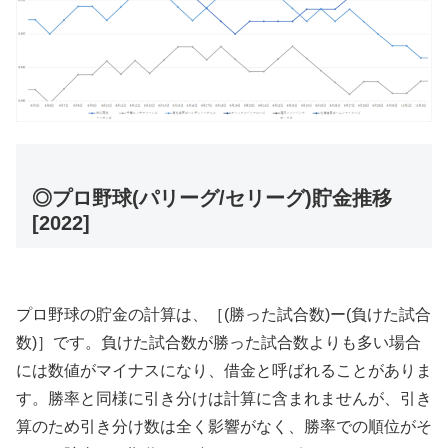
◎プロ野球(パリーグ/セリーグ)貯金推移
[2022]
プロ野球の貯金の計算は、［(勝った試合数)ー(負けた試合
数)］です。負けた試合数が勝った試合数よりも多い場合
には数値がマイナスになり、借金と呼ばれることがありま
す。勝率と同様に引き分けは計算に含まれませんが、引き
算のため引き分け数は全く影響がなく、勝率での順位がそ