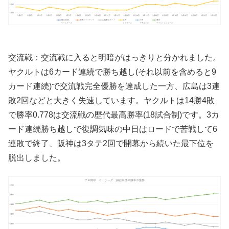
交流戦：交流戦に入ると明暗がはっきりと分かれました。
ヤクルトは6カード連続で勝ち越し(それ以前を含めると9
カード連続)で交流戦完全優勝を達成した一方、広島は3連
敗2回などと大きく失速しています。ヤクルトは14勝4敗
で勝率0.778は交流戦の歴代最高勝率(18試合制)です。3カ
ード連続勝ち越しで復調気味の中日はロードで苦戦して6
連敗で終了、阪神は3タテ2回で開幕から続いた最下位を
脱出しました。