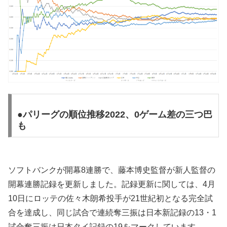
●パリーグの順位推移2022、0ゲーム差の三つ巴
も
ソフトバンクが開幕8連勝で、藤本博史監督が新人監督の
開幕連勝記録を更新しました。記録更新に関しては、4月
10日にロッテの佐々木朗希投手が21世紀初となる完全試
合を達成し、同じ試合で連続奪三振は日本新記録の13・1
試合奪三振は日本タイ記録の19をマークしています。