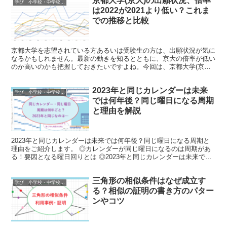
京都大学(京大)の出願状況、倍率
学び 小学校・中学校・高校・大学 受験情報
は2022が2021より低い？これま
での推移と比較
京都大学を志望されている方あるいは受験生の方は、出願状況が気に
なるかもしれません。最新の動きを知るとともに、京大の倍率が低い
のか高いのかも把握しておきたいですよね。今回は、京都大学(京大)
の出願状況の最新情報に加え、京都大学(京大)の倍率を...
2023年と同じカレンダーは未来
学び 小学校・中学校・高校・大学 受験情報
では何年後？同じ曜日になる周期
と理由を解説
2023年と同じカレンダーは未来では何年後？同じ曜日になる周期と
理由をご紹介します。 ◎カレンダーが同じ曜日になるのは周期があ
る！要因となる曜日回りとは ◎2023年と同じカレンダーは未来では
いつ？何年後 ◎2023年と同じ曜日の年は何年ごと？
三角形の相似条件はなぜ成立す
学び 小学校・中学校・高校・大学 受験情報
る？相似の証明の書き方のパター
ンやコツ