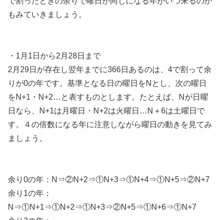
で割ったときの余りで曜日が同じになる年がいつ来るのか
もみていきましょう。
・1月1日から2月28日まで
2月29日が存在し翌年までに366日あるのは、4で割って余
りが0の年です。基準となる日の曜日をNとし、次の曜日
をN+1・N+2…と表すものとします。たとえば、Nが日曜
日なら、N+1は月曜日・N+2は火曜日…N＋6は土曜日で
す。４の倍数になる年に注意しながら曜日の動きを見てみ
ましょう。
余り0の年：N⇒②N+2⇒①N+3⇒①N+4⇒①N+5⇒②N+7
余り1の年：
N⇒①N+1⇒①N+2⇒①N+3⇒②N+5⇒①N+6⇒①N+7