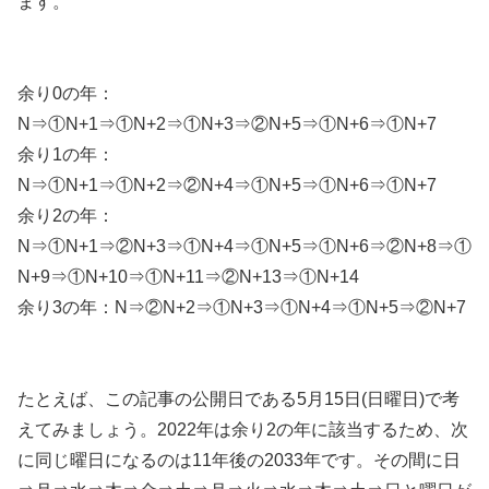
ます。
余り0の年：
N⇒①N+1⇒①N+2⇒①N+3⇒②N+5⇒①N+6⇒①N+7
余り1の年：
N⇒①N+1⇒①N+2⇒②N+4⇒①N+5⇒①N+6⇒①N+7
余り2の年：
N⇒①N+1⇒②N+3⇒①N+4⇒①N+5⇒①N+6⇒②N+8⇒①
N+9⇒①N+10⇒①N+11⇒②N+13⇒①N+14
余り3の年：N⇒②N+2⇒①N+3⇒①N+4⇒①N+5⇒②N+7
たとえば、この記事の公開日である5月15日(日曜日)で考
えてみましょう。2022年は余り2の年に該当するため、次
に同じ曜日になるのは11年後の2033年です。その間に日