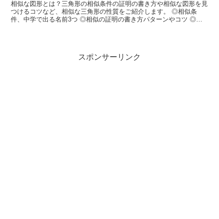
相似な図形とは？三角形の相似条件の証明の書き方や相似な図形を見
つけるコツなど、相似な三角形の性質をご紹介します。 ◎相似条
件、中学で出る名前3つ ◎相似の証明の書き方パターンやコツ ◎相
似の利用｜縮図・池・アイスクリームなど日常生活での事例
スポンサーリンク