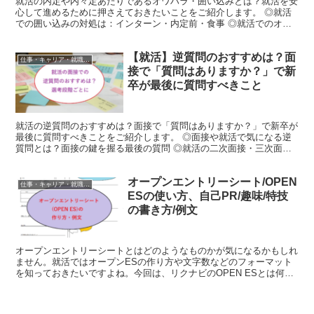
就活の内定や内々定あたりであるオワハラ・囲い込みとは？就活を安
心して進めるために押さえておきたいことをご紹介します。 ◎就活
での囲い込みの対処は：インターン・内定前・食事 ◎就活でのオワ
ハラの事例とどうするかの対応・対策
【就活】逆質問のおすすめは？面
仕事・キャリア・就職活動
接で「質問はありますか？」で新
卒が最後に質問すべきこと
就活の逆質問のおすすめは？面接で「質問はありますか？」で新卒が
最後に質問すべきことをご紹介します。 ◎面接や就活で気になる逆
質問とは？面接の鍵を握る最後の質問 ◎就活の二次面接・三次面接
での逆質問 ◎就活の役員面接・最終面接での逆質問の例
オープンエントリーシート/OPEN
仕事・キャリア・就職活動
ESの使い方、自己PR/趣味/特技
の書き方/例文
オープンエントリーシートとはどのようなものかが気になるかもしれ
ません。就活ではオープンESの作り方や文字数などのフォーマット
を知っておきたいですよね。今回は、リクナビのOPEN ESとは何か
について、履歴書との違いや採用企業、登録・作成・ダ...