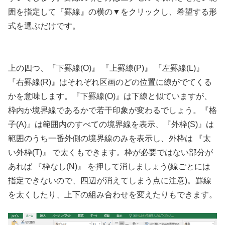
囲を指定して『罫線』の横の▼をクリックし、希望する形
式を選ぶだけです。
上の四つ、『下罫線(O)』 『上罫線(P)』 『左罫線(L)』
『右罫線(R)』はそれぞれ区画のどの位置に線がでてくる
かを意味します。『下罫線(O)』は下線と似ていますが、
枠内か境界線であるかで若干印象が変わるでしょう。『格
子(A)』は範囲内のすべての境界線を表示、『外枠(S)』は
範囲のうち一番外側の境界線のみを表示し、外枠は 『太
い外枠(T)』 で太くもできます。枠が必要ではない部分が
あれば 『枠なし(N)』 を押して消しましょう(線ごとには
指定できないので、四辺が消えてしまう点に注意)。罫線
を太くしたり、上下の組み合わせを変えたりもできます。