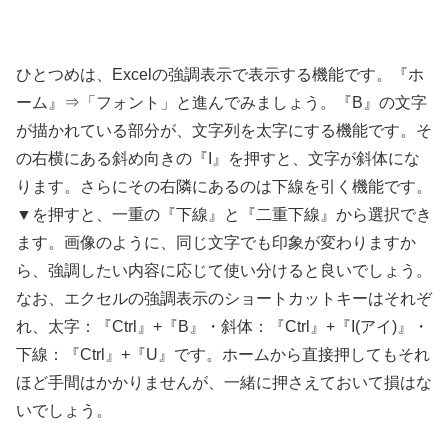
ひとつめは、Excelの強調表示で表示する機能です。『ホ
ーム』⇒「フォント」と進んでみましょう。『B』の文字
が描かれている部分が、文字列を太字にする機能です。そ
の右横にある斜め向きの『I』を押すと、文字が斜体にな
ります。さらにその右隣にあるのは下線を引く機能です。
▼を押すと、一重の『下線』と『二重下線』から選択でき
ます。画像のように、同じ文字でも印象が変わりますか
ら、強調したい内容に応じて使い分けると良いでしょう。
なお、エクセルの強調表示のショートカットキーはそれぞ
れ、太字：『Ctrl』+『B』・斜体：『Ctrl』+『I(アイ)』・
下線：『Ctrl』+『U』です。ホームから直接押してもそれ
ほど手間はかかりませんが、一緒に押さえておいて損はな
いでしょう。