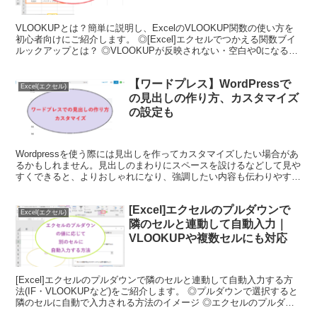
VLOOKUPとは？簡単に説明し、ExcelのVLOOKUP関数の使い方を
初心者向けにご紹介します。 ◎[Excel]エクセルでつかえる関数ブイ
ルックアップとは？ ◎VLOOKUPが反映されない・空白や0になる原
因 ◎VLOOKUPでできること・活用例
【ワードプレス】WordPressで
Excel(エクセル)
の見出しの作り方、カスタマイズ
の設定も
Wordpressを使う際には見出しを作ってカスタマイズしたい場合があ
るかもしれません。見出しのまわりにスペースを設けるなどして見や
すくできると、よりおしゃれになり、強調したい内容も伝わりやすい
ですよね。今回は、cocoonでの見出しの余白...
[Excel]エクセルのプルダウンで
Excel(エクセル)
隣のセルと連動して自動入力｜
VLOOKUPや複数セルにも対応
[Excel]エクセルのプルダウンで隣のセルと連動して自動入力する方
法(IF・VLOOKUPなど)をご紹介します。 ◎プルダウンで選択すると
隣のセルに自動で入力される方法のイメージ ◎エクセルのプルダウ
ンからVLOOKUPで複数セルに入力する方法