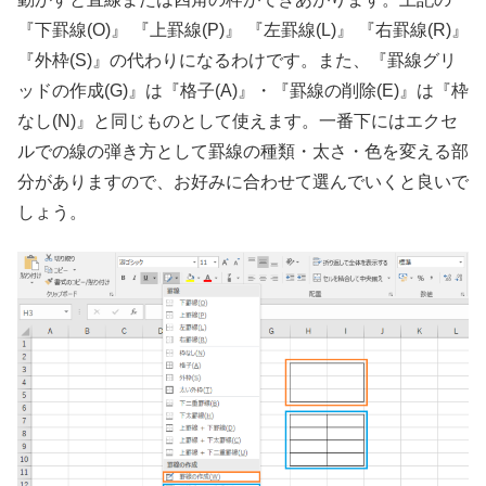
『下罫線(O)』 『上罫線(P)』 『左罫線(L)』 『右罫線(R)』
『外枠(S)』の代わりになるわけです。また、『罫線グリ
ッドの作成(G)』は『格子(A)』・『罫線の削除(E)』は『枠
なし(N)』と同じものとして使えます。一番下にはエクセ
ルでの線の弾き方として罫線の種類・太さ・色を変える部
分がありますので、お好みに合わせて選んでいくと良いで
しょう。