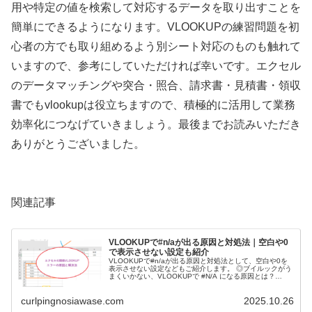
用や特定の値を検索して対応するデータを取り出すことを
簡単にできるようになります。VLOOKUPの練習問題を初
心者の方でも取り組めるよう別シート対応のものも触れて
いますので、参考にしていただければ幸いです。エクセル
のデータマッチングや突合・照合、請求書・見積書・領収
書でもvlookupは役立ちますので、積極的に活用して業務
効率化につなげていきましょう。最後までお読みいただき
ありがとうございました。
関連記事
VLOOKUPで#n/aが出る原因と対処法｜空白や0
で表示させない設定も紹介
VLOOKUPで#n/aが出る原因と対処法として、空白や0を
表示させない設定などもご紹介します。 ◎ブイルックがう
まくいかない、VLOOKUPで #N/A になる原因とは？
◎VLOOKUP関数の利用でエラーとして文字列になるとき
の確認方法
curlpingnosiawase.com
2025.10.26