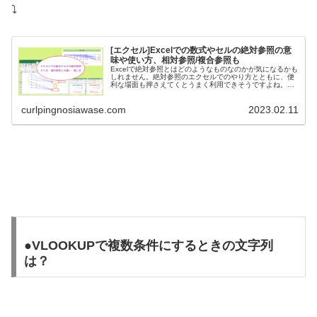
⤵
[エクセル]Excelでの数式やセルの絶対参照の意
味や使い方、相対参照/複合参照も
Excelで絶対参照とはどのようなものなのかが気になるかも
しれません。絶対参照のエクセルでのやり方とともに、便
利な場面も押さえてくとうまく利用できそうですよね。エ
クセルの絶対参照は特にコピーをするときに大きく役立つ
のが特徴です。今回は、Ex...
curlpingnosiawase.com
2023.02.11
●VLOOKUPで複数条件にするときの文字列
は？