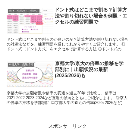
きる3つの例 ◎戦略的投票のデメリットや問題点は？
ドント式はどこまで割る？計算方
学び 小学校・中学校・高校・大学 受験情報
法や割り切れない場合を例題・エ
クセルの練習問題で
ドント式はどこまで割るのが良いのか？計算方法や割り切れない場合
の対処法などを、練習問題を通してわかりやすくご紹介します。 ◎
ドント式（ドント方式）をエクセルで計算する方法 ◎ドント式のメ
リット・他方式との違い ◎ドント式の計算のやり方
京都大学/京大の倍率の推移を学
京都大学・受験情報
部別に｜出願状況の最新
(2025/2026)も
京都大学の志願者数や倍率の変遷を過去20年で比較し、倍率は
2021.2022.2023.2024など直近の傾向とともにご紹介します。 ◎京大
の倍率の推移を学部別に ◎京都大学の直近の倍率(2025.2026など)の
推移と特徴
スポンサーリンク