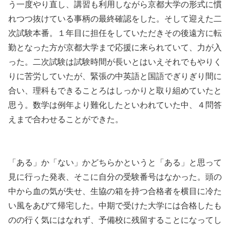
う一度やり直し、講習も利用しながら京都大学の形式に慣
れつつ抜けている事柄の最終確認をした。そして迎えた二
次試験本番。１年目に担任をしていただきその後遠方に転
勤となった方が京都大学まで応援に来られていて、力が入
った。二次試験は試験時間が長いとはいえそれでもやりく
りに苦労していたが、緊張の中英語と国語でぎりぎり間に
合い、理科もできることろはしっかりと取り組めていたと
思う。数学は例年より難化したといわれていた中、４問答
えまで合わせることができた。
「ある」か「ない」かどちらかというと「ある」と思って
見に行った発表、そこに自分の受験番号はなかった。頭の
中から血の気が失せ、生協の箱を持つ合格者を横目に冷た
い風をあびて帰宅した。中期で受けた大学には合格したも
のの行く気にはなれず、予備校に残留することになってし