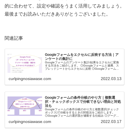
的に合わせて、設定や確認をうまく活用してみましょう。
最後までお読みいただきありがとうございました。
関連記事
Googleフォームをエクセルに反映する方法｜ア
ンケートの集計に
Googleフォームのアンケート集計/結果をエクセルに変換
する方法をご紹介します。 ◎Googleフォームと連携、ス
プレッドシートからエクセルに反映 ◎Googleフォームの
回答の文字化けが直らないときは？ ◎グーグルフォームの
アンケートの集計をエクセルに
curlpingnosiawase.com
2022.03.13
Googleフォームの条件分岐のやり方｜複数選
択・チェックボックスで分岐できない理由と対処
法も
Googleフォームの条件分岐のやり方と複数選択(チェック
ボックス)で分岐をするときの対処法をご紹介します。
◎Googleフォームの選択肢が連動する仕組み ◎グーグル
フォームで選択肢によって分岐を設定 ◎Googleフォーム
curlpingnosiawase.com
2022.03.17
の条件分岐ができない原因